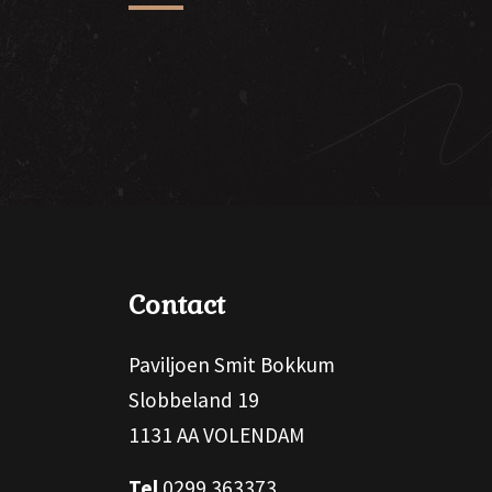
Contact
Paviljoen Smit Bokkum
Slobbeland 19
1131 AA VOLENDAM
Tel
0299 363373