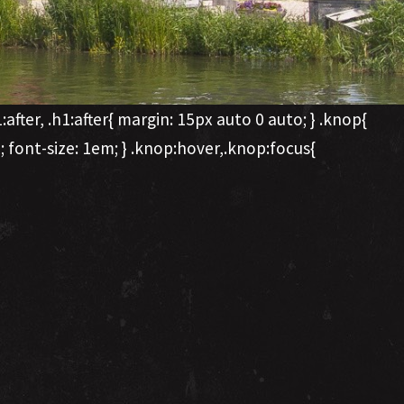
fter, .h1:after{ margin: 15px auto 0 auto; } .knop{
 font-size: 1em; } .knop:hover,.knop:focus{