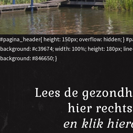
#pagina_header{ height: 150px; overflow: hidden; } #pag
background: #c39674; width: 100%; height: 180px; line-
background: #846650; }
Lees de gezond
hier recht
en klik hie