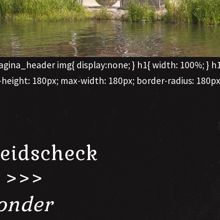
ina_header img{ display:none; } h1{ width: 100%; } h1:a
height: 180px; max-width: 180px; border-radius: 180px;
heidscheck
s >>>
ronder