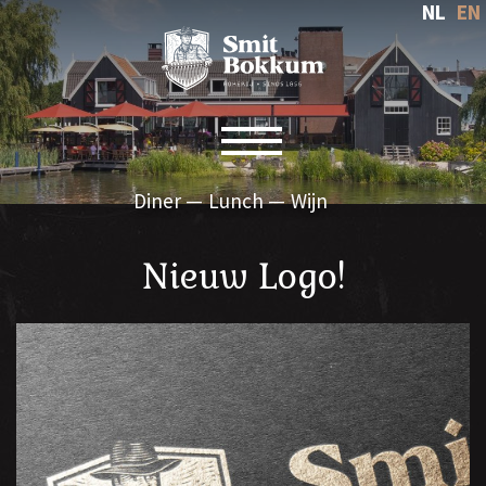
NL
EN
Toggle navigation
Diner
Lunch
Wijn
Nieuw Logo!