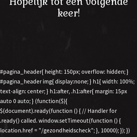
Hopelijk tot een volgende
keer!
#pagina_header{ height: 150px; overflow: hidden; }
#pagina_header img{ display:none; } h1{ width: 100%;
text-align: center; } h1:after, .h1:after{ margin: 15px
auto 0 auto; } (function($){
$(document).ready(function () { // Handler for
.ready() called. window.setTimeout(function () {
location.href = "/gezondheidscheck"; }, 10000); }); })